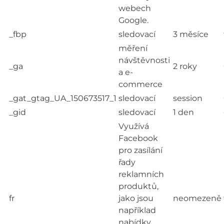
webech
Google.
_fbp
sledovací
3 měsíce
měření
návštěvnosti
_ga
2 roky
a e-
commerce
_gat_gtag_UA_150673517_1
sledovací
session
_gid
sledovací
1 den
Využívá
Facebook
pro zasílání
řady
reklamních
produktů,
fr
jako jsou
neomezeně
například
nabídky