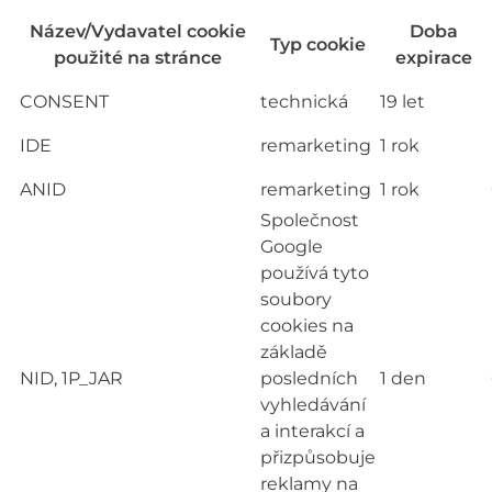
Název/Vydavatel cookie
Doba
Typ cookie
použité na stránce
expirace
CONSENT
technická
19 let
IDE
remarketing
1 rok
ANID
remarketing
1 rok
Společnost
Google
používá tyto
soubory
cookies na
základě
NID, 1P_JAR
posledních
1 den
vyhledávání
a interakcí a
přizpůsobuje
reklamy na