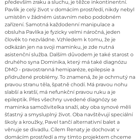
především zraku a sluchu, je těžce inkontinentní.
Pavlík je celý život v domácím prostředí, nikdy nebyl
umístěn v žádném ústavním nebo podobném
zařízení. Samotná každodenní manipulace a
obsluha Pavlíka je fyzicky velmi náročná, jeden
člověk to nezvládne. Vzhledem k tomu, že je
odkázán jen na svoji maminku, je zde nutná
asistenční služba. Dalším důvodem je také starost o
druhého syna Dominika, který má také diagnózu
DMO - pravostranná hemiparéze, epilepsie a
přidružené problémy. To znamená, že je ochrnutý na
pravou stranu těla, špatně chodí. Má pravou nohu
slabší a kratší, má nefunkční pravou ruku a je
epileptik. Přes všechny uvedené diagnózy se
maminka samoživitelka snaží, aby oba synové měli
šťastný a smysluplný život. Oba navštěvují speciální
školy a kroužky, Pavel tančí alternativní balet a
věnuje se divadlu. Cílem Renaty je dochovat v
domácím prostředí a my tímto projektem chceme