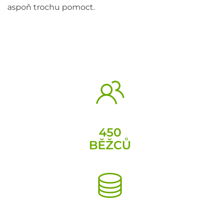
aspoň trochu pomoct.
450
BĚŽCŮ